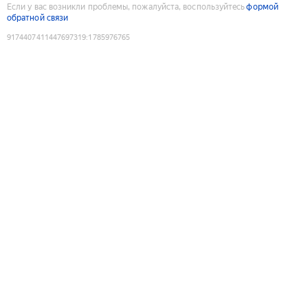
Если у вас возникли проблемы, пожалуйста, воспользуйтесь
формой
обратной связи
9174407411447697319
:
1785976765