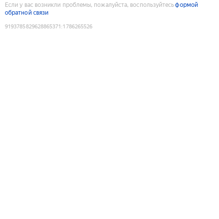
Если у вас возникли проблемы, пожалуйста, воспользуйтесь
формой
обратной связи
9193785829628865371
:
1786265526