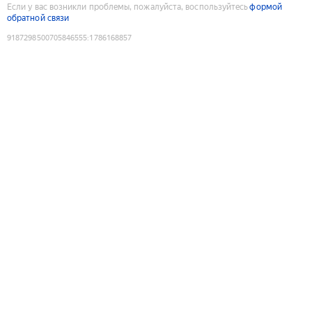
Если у вас возникли проблемы, пожалуйста, воспользуйтесь
формой
обратной связи
9187298500705846555
:
1786168857