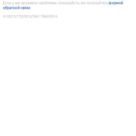
Если у вас возникли проблемы, пожалуйста, воспользуйтесь
формой
обратной связи
9178215773578752766
:
1786033514