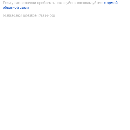
Если у вас возникли проблемы, пожалуйста, воспользуйтесь
формой
обратной связи
9185630892410953503
:
1786144008