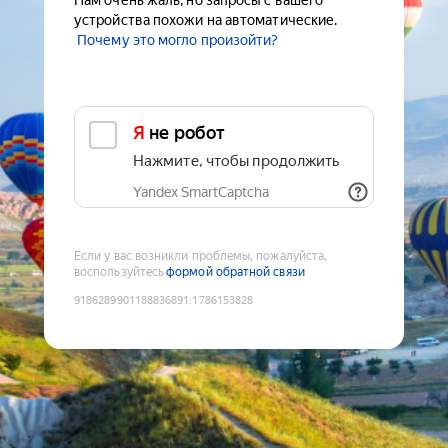
Нам очень жаль, но запросы с вашего
устройства похожи на автоматические.
Почему это могло произойти?
Я не робот
Нажмите, чтобы продолжить
Yandex SmartCaptcha
Если у вас возникли проблемы, пожалуйста,
воспользуйтесь
формой обратной связи
9186289901188836891
:
1786153828