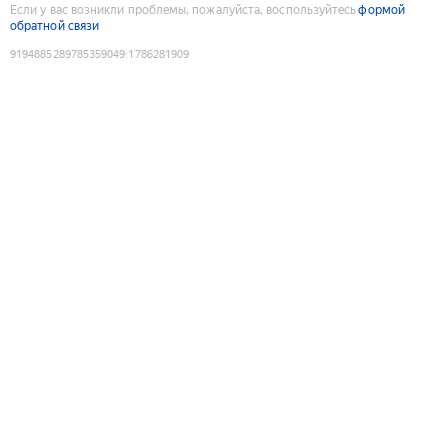
Если у вас возникли проблемы, пожалуйста, воспользуйтесь
формой
обратной связи
9194885289785359049
:
1786281909