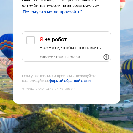
Нам очень жаль, но запросы с вашего
устройства похожи на автоматические.
Почему это могло произойти?
Я не робот
Нажмите, чтобы продолжить
Yandex SmartCaptcha
Если у вас возникли проблемы, пожалуйста,
воспользуйтесь
формой обратной связи
9189947695121242352
:
1786208333