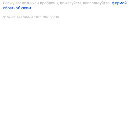
Если у вас возникли проблемы, пожалуйста, воспользуйтесь
формой
обратной связи
9187289143246461316
:
1786168718