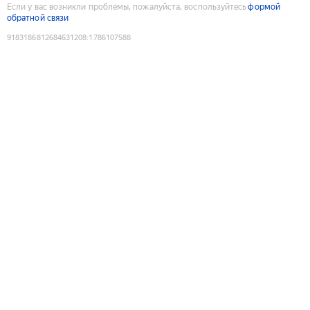
Если у вас возникли проблемы, пожалуйста, воспользуйтесь
формой
обратной связи
9183186812684631208
:
1786107588