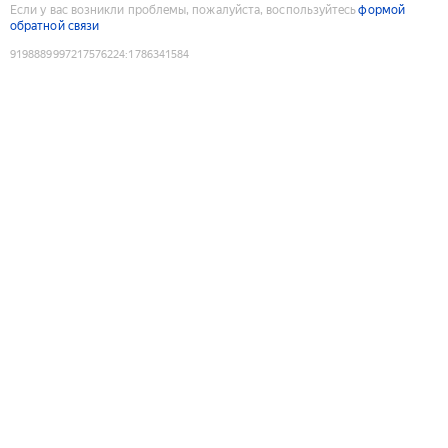
Если у вас возникли проблемы, пожалуйста, воспользуйтесь
формой
обратной связи
9198889997217576224
:
1786341584