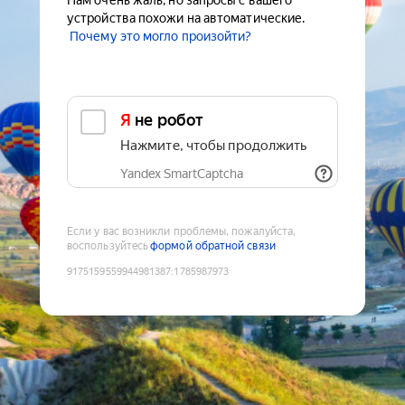
Нам очень жаль, но запросы с вашего
устройства похожи на автоматические.
Почему это могло произойти?
Я не робот
Нажмите, чтобы продолжить
Yandex SmartCaptcha
Если у вас возникли проблемы, пожалуйста,
воспользуйтесь
формой обратной связи
9175159559944981387
:
1785987973