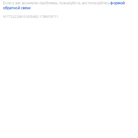
Если у вас возникли проблемы, пожалуйста, воспользуйтесь
формой
обратной связи
9177222336101635462
:
1786018711