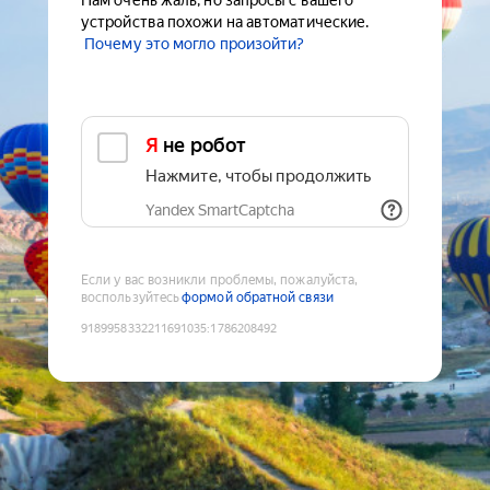
Нам очень жаль, но запросы с вашего
устройства похожи на автоматические.
Почему это могло произойти?
Я не робот
Нажмите, чтобы продолжить
Yandex SmartCaptcha
Если у вас возникли проблемы, пожалуйста,
воспользуйтесь
формой обратной связи
9189958332211691035
:
1786208492