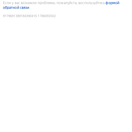
Если у вас возникли проблемы, пожалуйста, воспользуйтесь
формой
обратной связи
9179691389184390415
:
1786055502