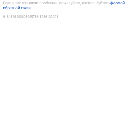
Если у вас возникли проблемы, пожалуйста, воспользуйтесь
формой
обратной связи
9184826483623995786
:
1786132021