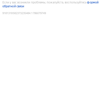
Если у вас возникли проблемы, пожалуйста, воспользуйтесь
формой
обратной связи
9181318582373235484
:
1786079749