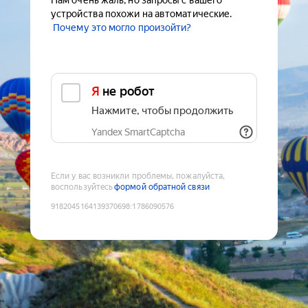
Нам очень жаль, но запросы с вашего
устройства похожи на автоматические.
Почему это могло произойти?
Я не робот
Нажмите, чтобы продолжить
Yandex SmartCaptcha
Если у вас возникли проблемы, пожалуйста,
воспользуйтесь
формой обратной связи
9182045164139370698
:
1786090576