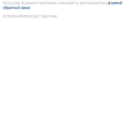
Если у вас возникли проблемы, пожалуйста, воспользуйтесь
формой
обратной связи
9176929449529891368
:
1786014346