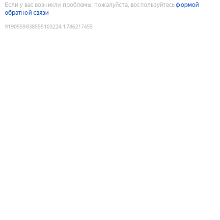
Если у вас возникли проблемы, пожалуйста, воспользуйтесь
формой
обратной связи
9190559838555103224
:
1786217455