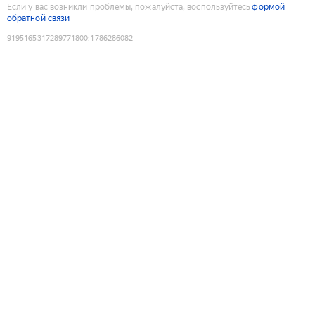
Если у вас возникли проблемы, пожалуйста, воспользуйтесь
формой
обратной связи
9195165317289771800
:
1786286082