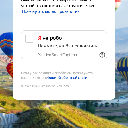
Нам очень жаль, но запросы с вашего
устройства похожи на автоматические.
Почему это могло произойти?
Я не робот
Нажмите, чтобы продолжить
Yandex SmartCaptcha
Если у вас возникли проблемы, пожалуйста,
воспользуйтесь
формой обратной связи
9185261932910513690
:
1786138510