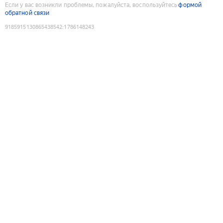
Если у вас возникли проблемы, пожалуйста, воспользуйтесь
формой
обратной связи
9185915130865438542
:
1786148243