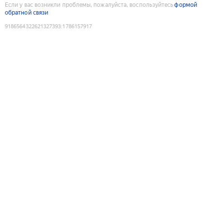
Если у вас возникли проблемы, пожалуйста, воспользуйтесь
формой
обратной связи
9186564322621327393
:
1786157917