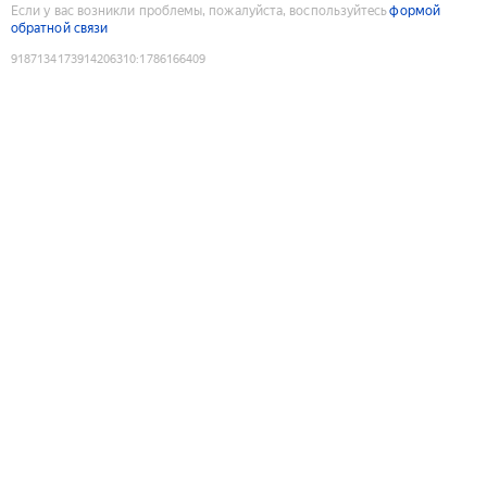
Если у вас возникли проблемы, пожалуйста, воспользуйтесь
формой
обратной связи
9187134173914206310
:
1786166409