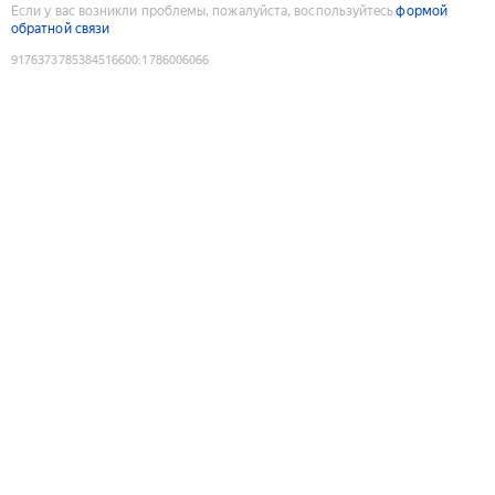
Если у вас возникли проблемы, пожалуйста, воспользуйтесь
формой
обратной связи
9176373785384516600
:
1786006066