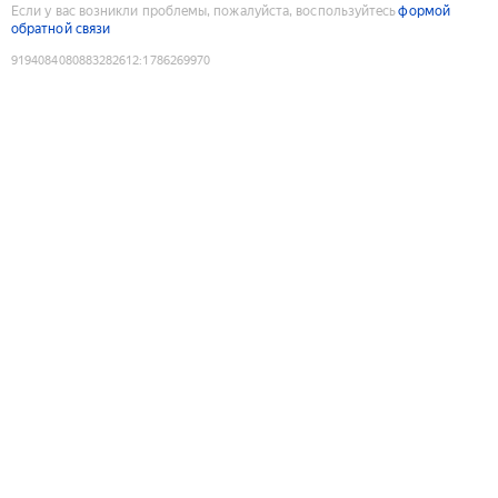
Если у вас возникли проблемы, пожалуйста, воспользуйтесь
формой
обратной связи
9194084080883282612
:
1786269970