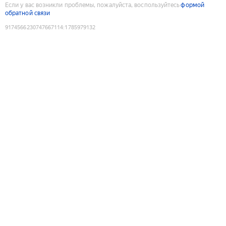
Если у вас возникли проблемы, пожалуйста, воспользуйтесь
формой
обратной связи
9174566230747667114
:
1785979132