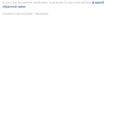
Если у вас возникли проблемы, пожалуйста, воспользуйтесь
формой
обратной связи
9189954518816425068
:
1786208435