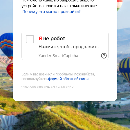
Нам очень жаль, но запросы с вашего
устройства похожи на автоматические.
Почему это могло произойти?
Я не робот
Нажмите, чтобы продолжить
Yandex SmartCaptcha
Если у вас возникли проблемы, пожалуйста,
воспользуйтесь
формой обратной связи
9182550898080094669
:
1786098112