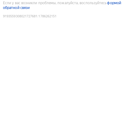
Если у вас возникли проблемы, пожалуйста, воспользуйтесь
формой
обратной связи
9193559308021727681
:
1786262151