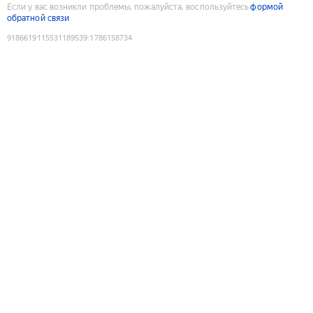
Если у вас возникли проблемы, пожалуйста, воспользуйтесь
формой
обратной связи
9186619115531189539
:
1786158734