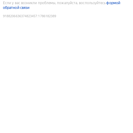
Если у вас возникли проблемы, пожалуйста, воспользуйтесь
формой
обратной связи
9188206636374823457
:
1786182389