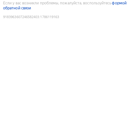
Если у вас возникли проблемы, пожалуйста, воспользуйтесь
формой
обратной связи
9183963607246582403
:
1786119163