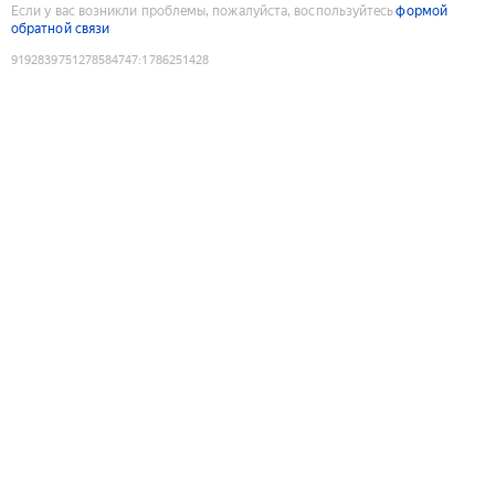
Если у вас возникли проблемы, пожалуйста, воспользуйтесь
формой
обратной связи
9192839751278584747
:
1786251428