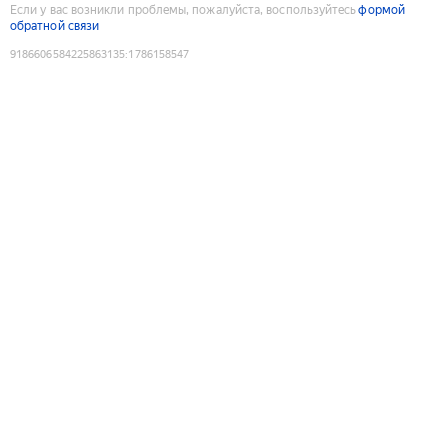
Если у вас возникли проблемы, пожалуйста, воспользуйтесь
формой
обратной связи
9186606584225863135
:
1786158547