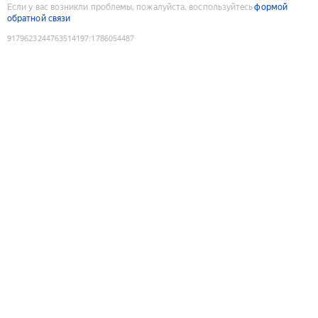
Если у вас возникли проблемы, пожалуйста, воспользуйтесь
формой
обратной связи
9179623244763514197
:
1786054487