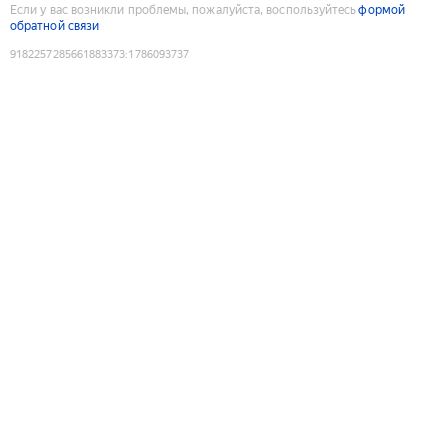
Если у вас возникли проблемы, пожалуйста, воспользуйтесь
формой
обратной связи
9182257285661883373
:
1786093737