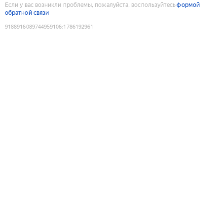
Если у вас возникли проблемы, пожалуйста, воспользуйтесь
формой
обратной связи
9188916089744959106
:
1786192961