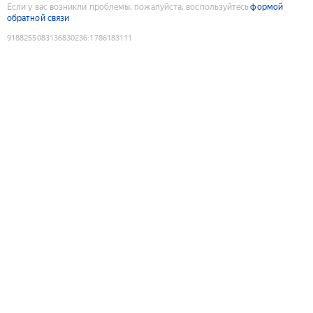
Если у вас возникли проблемы, пожалуйста, воспользуйтесь
формой
обратной связи
9188255083136830236
:
1786183111