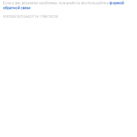
Если у вас возникли проблемы, пожалуйста, воспользуйтесь
формой
обратной связи
9187826767524423714
:
1786176729