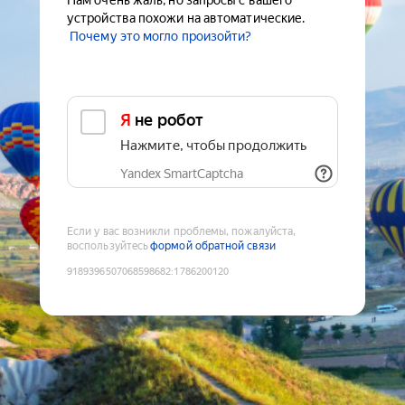
Нам очень жаль, но запросы с вашего
устройства похожи на автоматические.
Почему это могло произойти?
Я не робот
Нажмите, чтобы продолжить
Yandex SmartCaptcha
Если у вас возникли проблемы, пожалуйста,
воспользуйтесь
формой обратной связи
9189396507068598682
:
1786200120