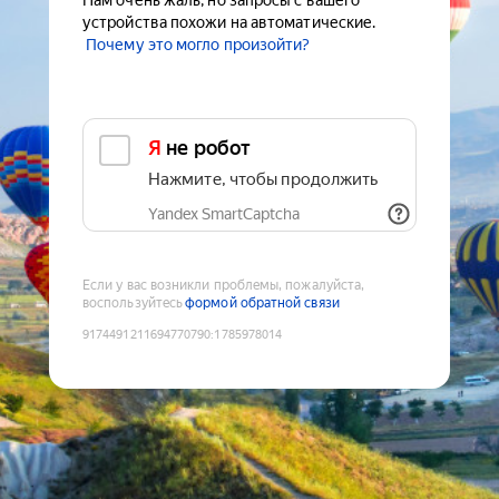
Нам очень жаль, но запросы с вашего
устройства похожи на автоматические.
Почему это могло произойти?
Я не робот
Нажмите, чтобы продолжить
Yandex SmartCaptcha
Если у вас возникли проблемы, пожалуйста,
воспользуйтесь
формой обратной связи
9174491211694770790
:
1785978014