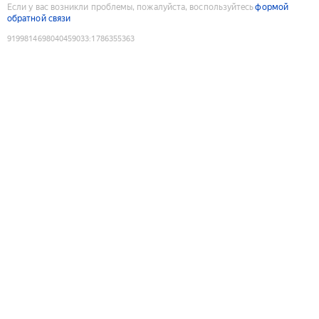
Если у вас возникли проблемы, пожалуйста, воспользуйтесь
формой
обратной связи
9199814698040459033
:
1786355363