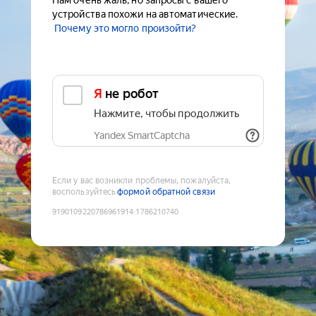
Нам очень жаль, но запросы с вашего
устройства похожи на автоматические.
Почему это могло произойти?
Я не робот
Нажмите, чтобы продолжить
Yandex SmartCaptcha
Если у вас возникли проблемы, пожалуйста,
воспользуйтесь
формой обратной связи
9190109220786961914
:
1786210740