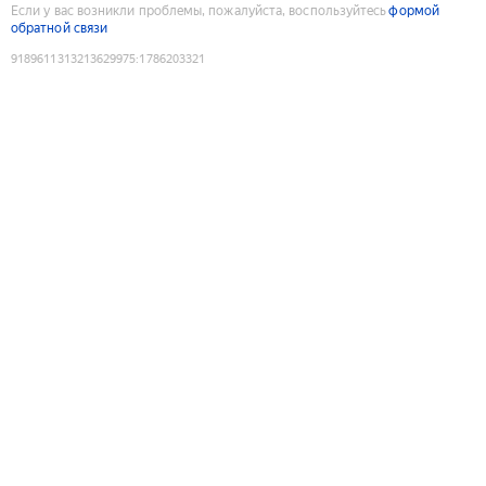
Если у вас возникли проблемы, пожалуйста, воспользуйтесь
формой
обратной связи
9189611313213629975
:
1786203321