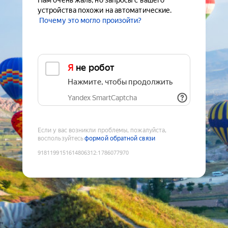
Нам очень жаль, но запросы с вашего
устройства похожи на автоматические.
Почему это могло произойти?
Я не робот
Нажмите, чтобы продолжить
Yandex SmartCaptcha
Если у вас возникли проблемы, пожалуйста,
воспользуйтесь
формой обратной связи
9181199151614806312
:
1786077970