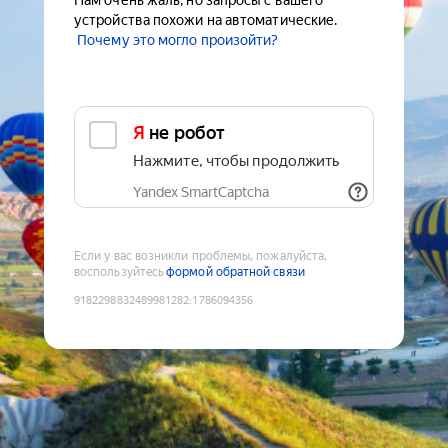
Нам очень жаль, но запросы с вашего
устройства похожи на автоматические.
Почему это могло произойти?
Я не робот
Нажмите, чтобы продолжить
Yandex SmartCaptcha
Если у вас возникли проблемы, пожалуйста,
воспользуйтесь
формой обратной связи
9182298832489981282
:
1786094356