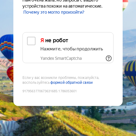
Нам очень жаль, но запросы с вашего
устройства похожи на автоматические.
Почему это могло произойти?
Я не робот
Нажмите, чтобы продолжить
Yandex SmartCaptcha
Если у вас возникли проблемы, пожалуйста,
воспользуйтесь
формой обратной связи
9179563770673631685
:
1786053601