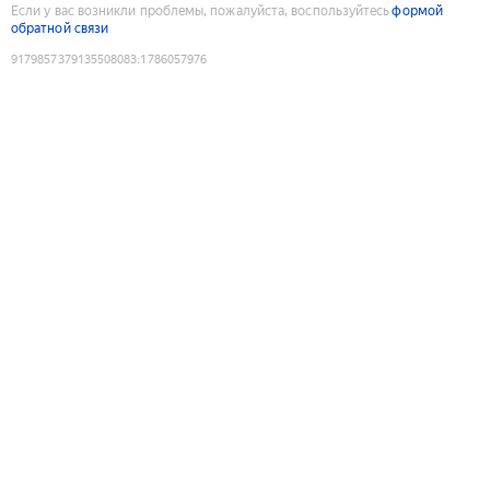
Если у вас возникли проблемы, пожалуйста, воспользуйтесь
формой
обратной связи
9179857379135508083
:
1786057976